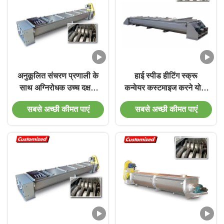
अनुकूलित संचरण प्रणाली के
हाई स्पीड हीटिंग स्क्रू
साथ अग्निरोधक उच्च दक्षता
कन्वेयर कस्टमाइज करने योग्य
थर्मल पेंच कन्वेयर
इलेक्ट्रिकली हीटेड स्क्रू
सबसे अच्छी कीमत पाएं
सबसे अच्छी कीमत पाएं
कन्वेयर