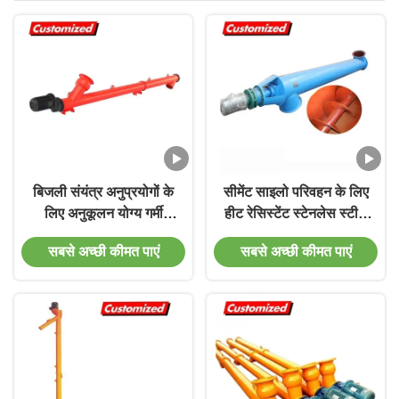
बिजली संयंत्र अनुप्रयोगों के
सीमेंट साइलो परिवहन के लिए
लिए अनुकूलन योग्य गर्मी
हीट रेसिस्टेंट स्टेनलेस स्टील
प्रतिरोधी सीमेंट स्क्रू फीडर
इलेक्ट्रिक लिफ्ट स्क्रू
सबसे अच्छी कीमत पाएं
सबसे अच्छी कीमत पाएं
और ऑगर कन्वेयर
कन्वेयर