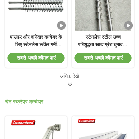
पाउडर और दानेदार कन्वेयर के
स्टेनलेस स्टील उच्च
लिए स्टेनलेस स्टील गर्मी
परिशुद्धता खाद्य ग्रेड घुमावदार
प्रतिरोधी अनुकूलन योग्य
पेंच कन्वेयर के लिए पेंच पेंच
सबसे अच्छी कीमत पाएं
सबसे अच्छी कीमत पाएं
ऑगर स्क्रू सर्पिल ब्लेड
अधिक देखें
चेन स्क्रेपर कन्वेयर