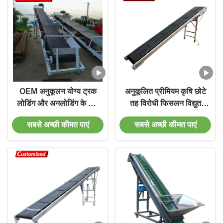
OEM अनुकूलन योग्य ट्रक
अनुकूलित प्रीमियम कृषि छोटे
लोडिंग और अनलोडिंग के लिए
तह विरोधी फिसलन विद्युत
मोबाइल बेल्ट कन्वेयर
बेल्ट कन्वेयर कारखाने निर्माता,
सबसे अच्छी कीमत पाएं
सबसे अच्छी कीमत पाएं
सुविधाजनक, तेजी से, और
कुशल अनाज और मक्का
परिवहन के लिए उपयुक्त।