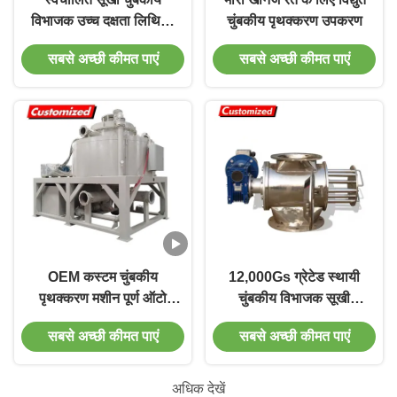
विभाजक उच्च दक्षता लिथियम
चुंबकीय पृथक्करण उपकरण
बैटरी सामग्री के लिए
सबसे अच्छी कीमत पाएं
सबसे अच्छी कीमत पाएं
OEM कस्टम चुंबकीय
12,000Gs ग्रेटेड स्थायी
पृथक्करण मशीन पूर्ण ऑटो
चुंबकीय विभाजक सूखी
गीला चुंबकीय पृथक्करण
चुंबकीय विभाजक पृथक्करण,
सबसे अच्छी कीमत पाएं
सबसे अच्छी कीमत पाएं
विश्वसनीयता तीव्र चुंबकीय
लोहे के संदूषण, कमजोर
चुंबकीय लोहे के प्रदूषकों को
अधिक देखें