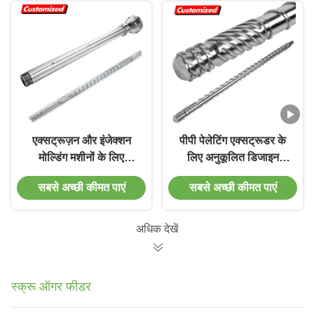
एक्सट्रूज़न और इंजेक्शन
पीपी पेलेटिंग एक्सट्रूडर के
मोल्डिंग मशीनों के लिए
लिए अनुकूलित डिजाइन
अनुकूलित उच्च परिशुद्धता
एक्सट्रूडर स्क्रू बैरल ऊर्जा
सबसे अच्छी कीमत पाएं
सबसे अच्छी कीमत पाएं
नाइट्राइड स्क्रू बैरल
की बचत
अधिक देखें
स्क्रू ऑगर फीडर