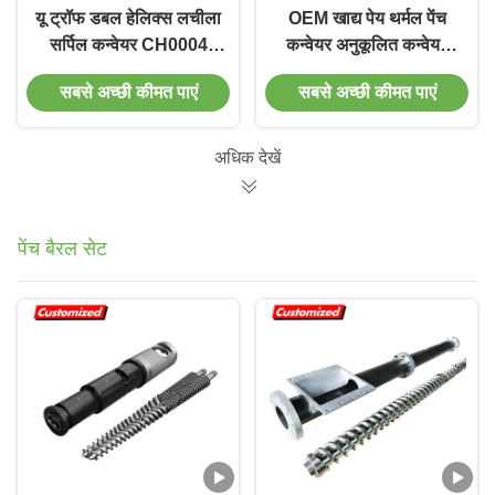
यू ट्रॉफ डबल हेलिक्स लचीला
OEM खाद्य पेय थर्मल पेंच
सर्पिल कन्वेयर CH0004
कन्वेयर अनुकूलित कन्वेयर
वैकल्पिक शीतलन या हीटिंग के
प्रणाली के साथ
सबसे अच्छी कीमत पाएं
सबसे अच्छी कीमत पाएं
लिए
अधिक देखें
पेंच बैरल सेट