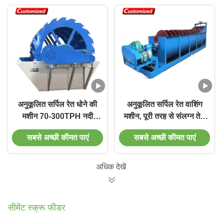
अनुकूलित सर्पिल रेत धोने की
अनुकूलित सर्पिल रेत वाशिंग
मशीन 70-300TPH नदी
मशीन, पूरी तरह से संलग्न तेल
पत्थर रेत और बजरी बाल्टी
स्नान ट्रांसमिशन डिवाइस,
सबसे अच्छी कीमत पाएं
सबसे अच्छी कीमत पाएं
पहिया रेत धोने की मशीन
ऊर्जा की बचत उच्च क्षमता
30kW उच्च उपज चीनी
सर्पिल रेत वाशिंग मशीन, बड़ी
आपूर्तिकर्ता कारखाने
क्षमता सर्पिल रेत वाशिंग मशीन,
अधिक देखें
लंबे सर्पिल
सीमेंट स्क्रू फीडर