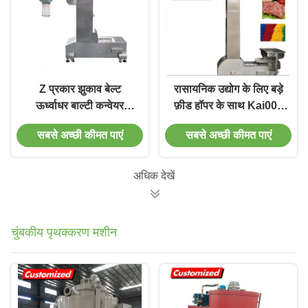
Z प्रकार झुकाव बेल्ट
रासायनिक उद्योग के लिए बड़े
ऊर्ध्वाधर बाल्टी कन्वेयर
फ़ीड हॉपर के साथ Kai001
स्टेनलेस स्टील त्वरित हैंडलिंग
चावल मकई Z बाल्टी कन्वेयर
सबसे अच्छी कीमत पाएं
सबसे अच्छी कीमत पाएं
प्रणाली के लिए
अधिक देखें
चुंबकीय पृथक्करण मशीन