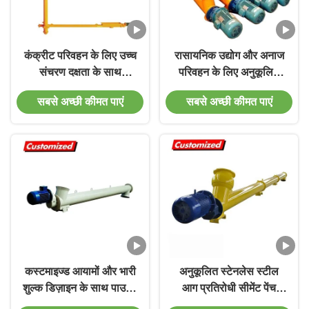
कंक्रीट परिवहन के लिए उच्च
रासायनिक उद्योग और अनाज
संचरण दक्षता के साथ
परिवहन के लिए अनुकूलित
अनुकूलित हीट रेज़िस्टेंट झुका
अग्नि प्रतिरोधी सीमेंट पेंच
सबसे अच्छी कीमत पाएं
सबसे अच्छी कीमत पाएं
हुआ स्क्रू ऑगर कन्वेयर
फीडर
कस्टमाइज्ड आयामों और भारी
अनुकूलित स्टेनलेस स्टील
शुल्क डिज़ाइन के साथ पाउडर
आग प्रतिरोधी सीमेंट पेंच
के लिए स्टेनलेस स्टील झुका
फीडर लचीला ट्यूब ऑगर पेंच