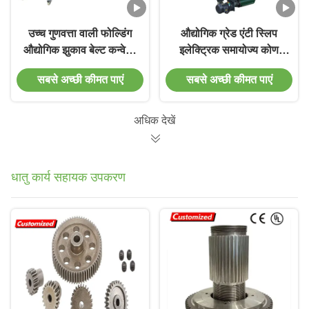
उच्च गुणवत्ता वाली फोल्डिंग
औद्योगिक ग्रेड एंटी स्लिप
औद्योगिक झुकाव बेल्ट कन्वेयर
इलेक्ट्रिक समायोज्य कोण
मोबाइल कन्वेयर बेल्ट का
कन्वेयर बेल्ट खनन / पैकेजिंग
सबसे अच्छी कीमत पाएं
सबसे अच्छी कीमत पाएं
उपयोग औद्योगिक उत्पादन में
उद्योग के लिए समर्पित उच्च
कुशल, समायोज्य-गति सामग्री
तापमान प्रतिरोधी रबर बेल्ट -
हस्तांतरण के लिए लोडिंग और
समर्थन OEM
अधिक देखें
अनलोडिंग के लिए किया जाता
है
धातु कार्य सहायक उपकरण