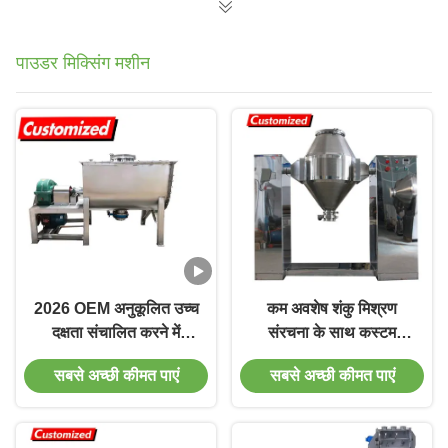
पाउडर मिक्सिंग मशीन
2026 OEM अनुकूलित उच्च
कम अवशेष शंकु मिश्रण
दक्षता संचालित करने में
संरचना के साथ कस्टम
आसान क्षैतिज रिबन ब्लेंडर
स्टेनलेस स्टील डबल शंकु
सबसे अच्छी कीमत पाएं
सबसे अच्छी कीमत पाएं
पाउडर मिक्सर
मिक्सर। रासायनिक, खाद्य
प्रसंस्करण में पाउडर या
दानेदार सामग्री के समान