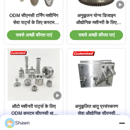
ODM सीएनसी टर्निंग मशीनिंग
अनुकूलन योग्य डिजाइन
सेवा पार्ट्स के लिए कस्टम
औद्योगिक मशीनरी के लिए
सटीक धातु प्रसंस्करण
मजबूत बहुमुखी प्रतिभा के
सबसे अच्छी कीमत पाएं
सबसे अच्छी कीमत पाएं
साथ उच्च गुणवत्ता वाली
सामग्री स्प्लिनेड शाफ्ट और
पिनियन शाफ्ट
ऑटो मशीनरी पार्ट्स के लिए
अनुकूलित धातु प्रसंस्करण
ODM कस्टम सीएनसी धातु
सेवा औद्योगिक सीएनसी
मशीनिंग पेशेवर
फ्रिलिंग मशीन टूल वाइस के
Shawn
सबसे अच्छी कीमत पाएं
सबसे अच्छी कीमत पाएं
साथ जीटी परिशुद्धता मॉड्यूलर