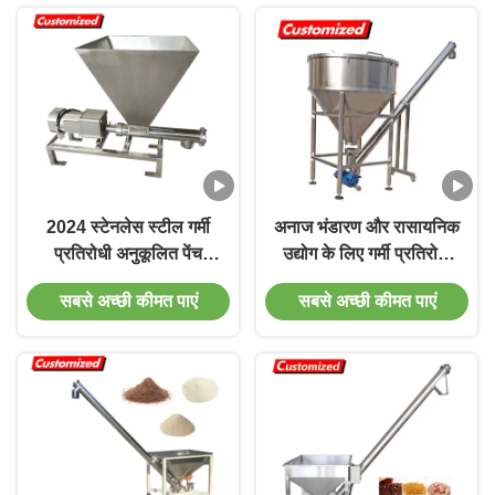
2024 स्टेनलेस स्टील गर्मी
अनाज भंडारण और रासायनिक
प्रतिरोधी अनुकूलित पेंच
उद्योग के लिए गर्मी प्रतिरोधी
फीडर पाउडर कण कन्वेयर के
स्टेनलेस स्टील समायोज्य पेंच
सबसे अच्छी कीमत पाएं
सबसे अच्छी कीमत पाएं
लिए ऑगर फीडर
ऑगर फीडर