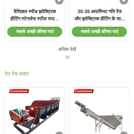
वैरिएबल स्पीड इलेक्ट्रिक
30-39 आर/मिनट गति रेंज
हीटिंग स्टेनलेस स्टील पाउडर
और इलेक्ट्रिक हीटिंग के साथ
मिक्सिंग मशीन इंडस्ट्रियल
सर्पिल सरगर्मी पाउडर मिक्सिंग
सबसे अच्छी कीमत पाएं
सबसे अच्छी कीमत पाएं
रिबन मिक्सर
मशीन
अधिक देखें
रेत पेंच वाशर