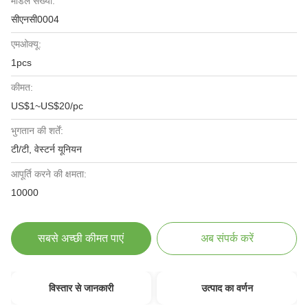
मॉडल संख्या:
सीएनसी0004
एमओक्यू:
1pcs
कीमत:
US$1~US$20/pc
भुगतान की शर्तें:
टी/टी, वेस्टर्न यूनियन
आपूर्ति करने की क्षमता:
10000
सबसे अच्छी कीमत पाएं
अब संपर्क करें
विस्तार से जानकारी
उत्पाद का वर्णन