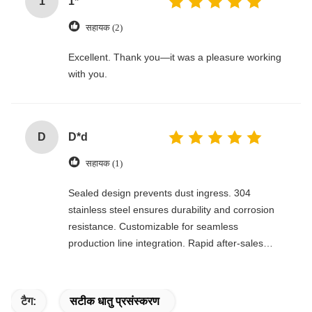
1
1*
सहायक (2)
Excellent. Thank you—it was a pleasure working
with you.
D
D*d
सहायक (1)
Sealed design prevents dust ingress. 304
stainless steel ensures durability and corrosion
resistance. Customizable for seamless
production line integration. Rapid after-sales
response. Long-term reliability with cost savings.
An excellent value choice.
टैग:
सटीक धातु प्रसंस्करण