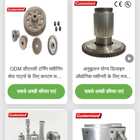
ODM सीएनसी टर्निंग मशीनिंग
अनुकूलन योग्य डिजाइन
सेवा पार्ट्स के लिए कस्टम सटीक
औद्योगिक मशीनरी के लिए मजबूत
धातु प्रसंस्करण
बहुमुखी प्रतिभा के साथ उच्च
सबसे अच्छी कीमत पाएं
गुणवत्ता वाली सामग्री स्प्लिनेड
सबसे अच्छी कीमत पाएं
शाफ्ट और पिनियन शाफ्ट