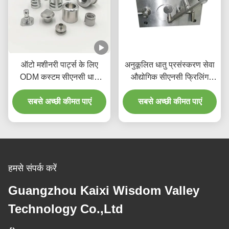
ऑटो मशीनरी पार्ट्स के लिए
अनुकूलित धातु प्रसंस्करण सेवा
ODM कस्टम सीएनसी धातु
औद्योगिक सीएनसी फ्रिलिंग
मशीनिंग पेशेवर
मशीन टूल वाइस के साथ जीटी
सबसे अच्छी कीमत पाएं
परिशुद्धता मॉड्यूलर वीस
सबसे अच्छी कीमत पाएं
हमसे संपर्क करें
Guangzhou Kaixi Wisdom Valley
Technology Co.,Ltd