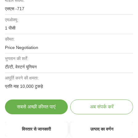
मॉडल संख्या:
एसएस -717
एमओक्यू:
1 पीसी
कीमत:
Price Negotiation
भुगतान की शर्तें:
टी/टी, वेस्टर्न यूनियन
आपूर्ति करने की क्षमता:
प्रति माह 10,000 टुकड़े
सबसे अच्छी कीमत पाएं
अब संपर्क करें
विस्तार से जानकारी
उत्पाद का वर्णन