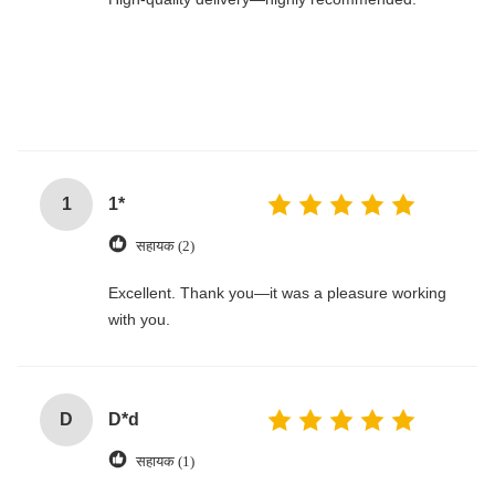
1
1*
सहायक (2)
Excellent. Thank you—it was a pleasure working
with you.
D
D*d
सहायक (1)