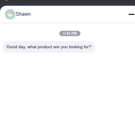
कारखाने का पता
Shawn
लिआंगजियाओ मा जियाओ गांव, लेकोंग टाउन, शुंडे जिला, फोशन शहर, गुआंग्डोंग प्रांत
टेलीफोन
1:41 PM
86-153-6055-4175
Good day, what product are you looking for?
चीन अच्छी गुणवत्ता स्क्रू ऑगर कन्वेयर आपूर्तिकर्ता. कॉपीराइट © -2026
Guangzhou Kaixi Wisdom Valley Technology Co.,Ltd सभी अधिकार
सुरक्षित हैं।
गोपनीयता नीति
|
साइटमैप