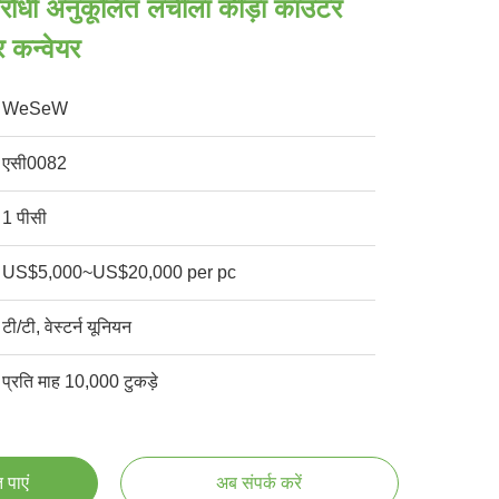
रतिरोधी अनुकूलित लचीला कीड़ा काउंटर
र कन्वेयर
WeSeW
एसी0082
1 पीसी
US$5,000~US$20,000 per pc
टी/टी, वेस्टर्न यूनियन
प्रति माह 10,000 टुकड़े
 पाएं
अब संपर्क करें