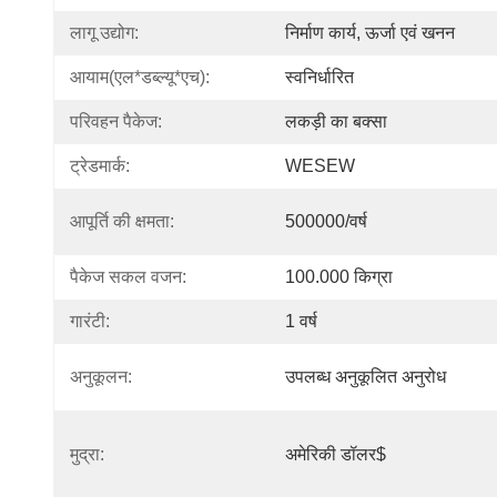
लागू उद्योग:
निर्माण कार्य, ऊर्जा एवं खनन
आयाम(एल*डब्ल्यू*एच):
स्वनिर्धारित
परिवहन पैकेज:
लकड़ी का बक्सा
ट्रेडमार्क:
WESEW
आपूर्ति की क्षमता:
500000/वर्ष
पैकेज सकल वजन:
100.000 किग्रा
गारंटी:
1 वर्ष
अनुकूलन:
उपलब्ध अनुकूलित अनुरोध
मुद्रा:
अमेरिकी डॉलर$