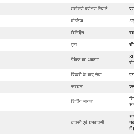
मशीनरी परीक्षण रिपोर्ट:
प्
वोल्टेज:
अन
विनिर्देश:
स्व
मूल:
ची
30
पैकेज का आकार:
से
बिक्री के बाद सेवा:
प्
संरचना:
कन
शि
शिपिंग लागत:
सम
आप
वापसी एवं धनवापसी:
तक
हैं