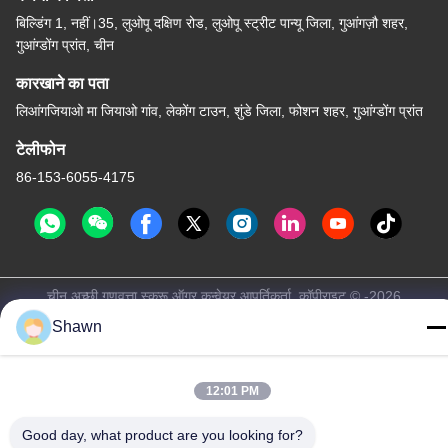
बिल्डिंग 1, नहीं।35, लुओपू दक्षिण रोड, लुओपू स्ट्रीट पान्यू जिला, गुआंगज़ौ शहर,
गुआंग्डोंग प्रांत, चीन
कारखाने का पता
लिआंगजियाओ मा जियाओ गांव, लेकोंग टाउन, शुंडे जिला, फोशन शहर, गुआंग्डोंग प्रांत
टेलीफोन
86-153-6055-4175
चीन अच्छी गुणवत्ता स्क्रू ऑगर कन्वेयर आपूर्तिकर्ता. कॉपीराइट © -2026
Guangzhou Kaixi Wisdom Valley Technology Co.,Ltd सभी अधिकार
Shawn
सुरक्षित हैं।
गोपनीयता नीति
|
साइटमैप
12:01 PM
Good day, what product are you looking for?