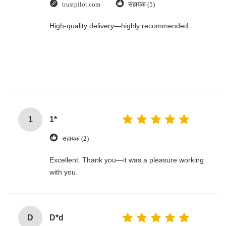
trustpilot.com
सहायक (5)
High-quality delivery—highly recommended.
1
1*
सहायक (2)
Excellent. Thank you—it was a pleasure working
with you.
D
D*d